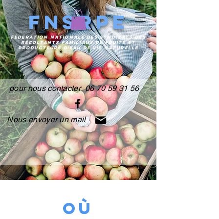
FNSRPE
FÉDÉRATION
NATIONALE DES SYNDICATS DES
RÉCOLTANTS FAMILIAUX DE FRUITS ET
PRODUCTEURS
D'EAU DE VIE NATURELLE
pour nous contacter 06 70 59 31 56
Nous envoyer un mail
Où