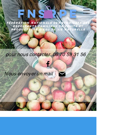
FNSRPE
FÉDÉRATION
NATIONALE DES SYNDICATS DES
RÉCOLTANTS FAMILIAUX DE FRUITS ET
PRODUCTEURS
D'EAU DE VIE NATURELLE
pour nous contacter 06 70 59 31 56
Nous envoyer un mail