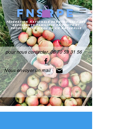
FNSRPE
FÉDÉRATION
NATIONALE DES SYNDICATS DES
RÉCOLTANTS FAMILIAUX DE FRUITS ET
PRODUCTEURS
D'EAU DE VIE NATURELLE
pour nous contacter 06 70 59 31 56
Nous envoyer un mail